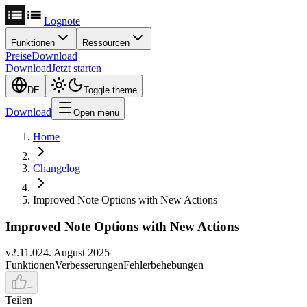
Lognote
Funktionen
Ressourcen
Preise
Download
Download
Jetzt starten
DE
Toggle theme
Download
Open menu
Home
Changelog
Improved Note Options with New Actions
Improved Note Options with New Actions
v
2.11.0
24. August 2025
Funktionen
Verbesserungen
Fehlerbehebungen
–
Teilen