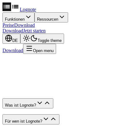
Lognote
Funktionen
Ressourcen
Preise
Download
Download
Jetzt starten
DE
Toggle theme
Download
Open menu
Was ist Lognote?
Für wen ist Lognote?