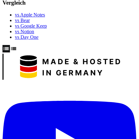
Vergleich
vs Apple Notes
vs Bear
vs Google Keep
vs Notion
vs Day One
MADE & HOSTED
IN GERMANY