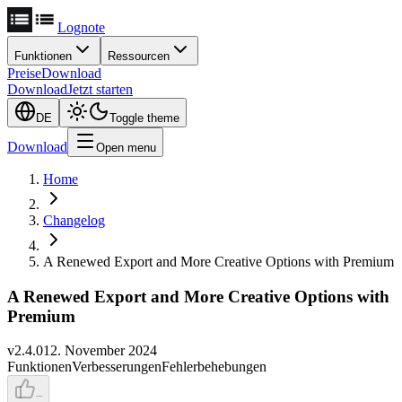
Lognote
Funktionen
Ressourcen
Preise
Download
Download
Jetzt starten
DE
Toggle theme
Download
Open menu
Home
Changelog
A Renewed Export and More Creative Options with Premium
A Renewed Export and More Creative Options with
Premium
v
2.4.0
12. November 2024
Funktionen
Verbesserungen
Fehlerbehebungen
–