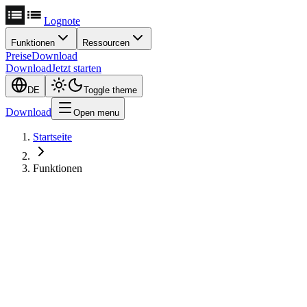
Lognote
Funktionen
Ressourcen
Preise
Download
Download
Jetzt starten
DE
Toggle theme
Download
Open menu
Startseite
Funktionen