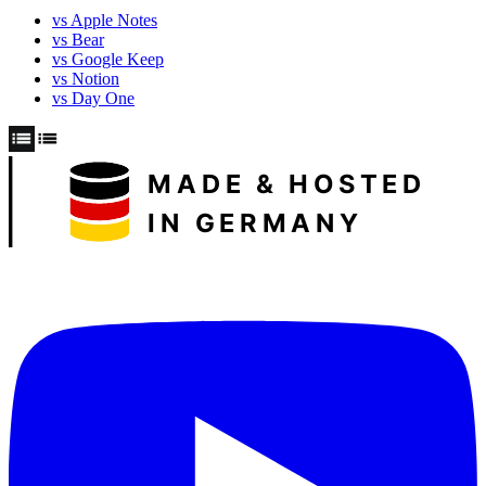
vs Apple Notes
vs Bear
vs Google Keep
vs Notion
vs Day One
MADE & HOSTED
IN GERMANY