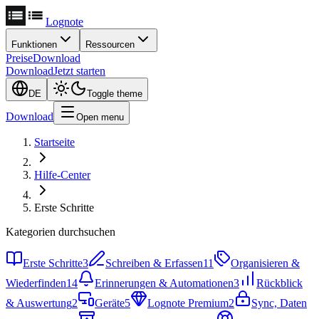
Lognote
Funktionen
Ressourcen
Preise
Download
Download
Jetzt starten
DE
Toggle theme
Download
Open menu
Startseite
Hilfe-Center
Erste Schritte
Kategorien durchsuchen
Erste Schritte
3
Schreiben & Erfassen
11
Organisieren &
Wiederfinden
14
Erinnerungen & Automationen
3
Rückblick
& Auswertung
2
Geräte
5
Lognote Premium
2
Sync, Daten