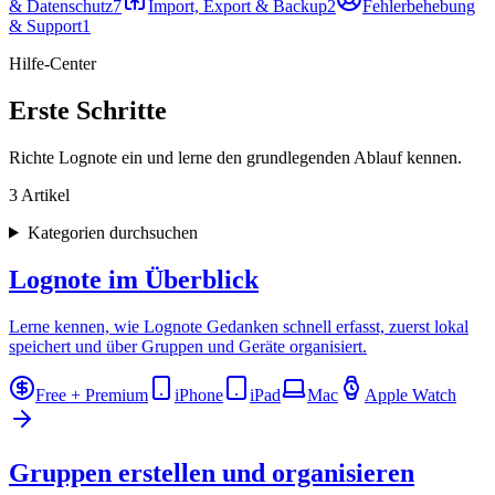
& Datenschutz
7
Import, Export & Backup
2
Fehlerbehebung
& Support
1
Hilfe-Center
Erste Schritte
Richte Lognote ein und lerne den grundlegenden Ablauf kennen.
3 Artikel
Kategorien durchsuchen
Lognote im Überblick
Lerne kennen, wie Lognote Gedanken schnell erfasst, zuerst lokal
speichert und über Gruppen und Geräte organisiert.
Free + Premium
iPhone
iPad
Mac
Apple Watch
Gruppen erstellen und organisieren